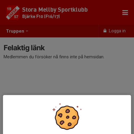
Stora Mellby Sportklubb
Bjärke F10 (F16/17)
Logga in
Truppen
Felaktig länk
Medlemmen du försöker nå finns inte på hemsidan.