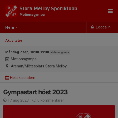
Stora Mellby Sportklubb
Motionsgympa
Logga in
Hem
Aktiviteter
Måndag 7 sep, 18:30-19:30
Motionsgympa
Motionsgympa
Arenan/Mötesplats Stora Mellby
Hela kalendern
Gympastart höst 2023
17 aug 2023
0 kommentarer