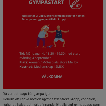
Då var det dags för gympa igen!
Genom att utöva motionsgymnastik stärks kropp, kondition,
rörlighet, hälsa och välbefinnande. Ett allsidigt gympapass som