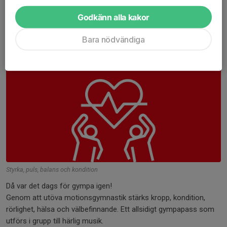
Godkänn alla kakor
Bara nödvändiga
Styrka, puls, balans och kondition
Då var det dags för gympa igen!
Genom att utöva motionsgymnastik stärks kropp, kondition,
rörlighet, hälsa och välbefinnande. Ett allsidigt gympapass som
utförs i grupp till härlig musik.