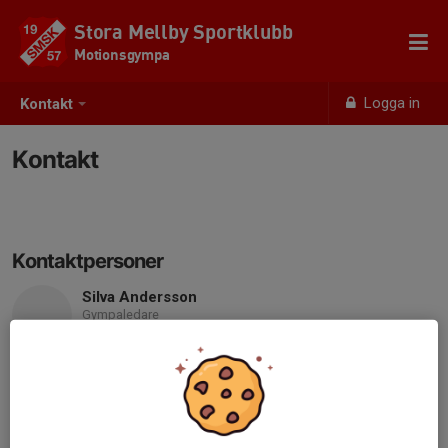
Stora Mellby Sportklubb
Motionsgympa
Logga in
Kontakt
Kontakt
Kontaktpersoner
Silva Andersson
Gympaledare
070-915 51 50
bkrokarn@gmail.com
Berit Andersson
Gympaledare