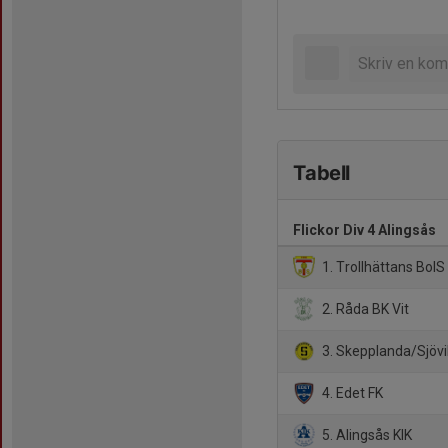
Tabell
Flickor Div 4 Alingsås
1. Trollhättans BoIS
2. Råda BK Vit
3. Skepplanda/Sjövi
4. Edet FK
5. Alingsås KIK