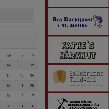
IM
+/-
P
14
36
39
17
45
36
36
-1
20
30
-8
17
30
1
16