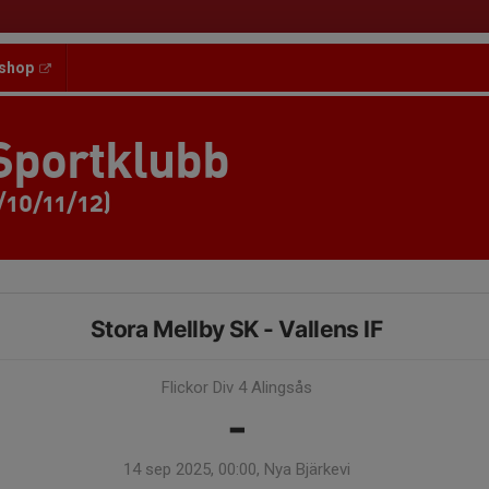
shop
Sportklubb
/10/11/12)
Stora Mellby SK - Vallens IF
Flickor Div 4 Alingsås
-
14 sep 2025, 00:00, Nya Bjärkevi