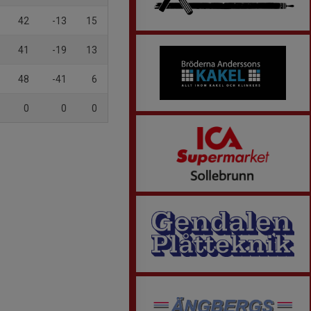
42
-13
15
41
-19
13
48
-41
6
0
0
0