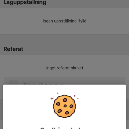
Laguppställning
Ingen uppställning ifylld
Referat
Inget referat skrivet
Tabell