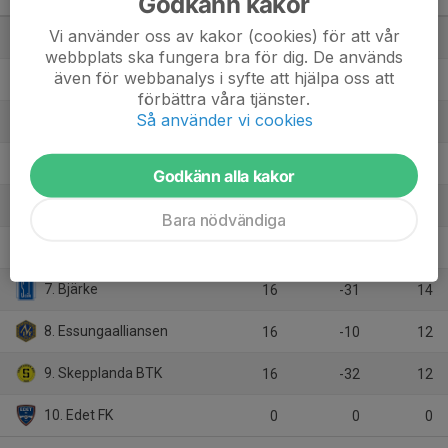
Godkänn kakor
Flickor Div 5 Trollhättan
M
+/-
P
Vi använder oss av kakor (cookies) för att vår
1. IK Gauthiod
16
32
38
webbplats ska fungera bra för dig. De används
även för webbanalys i syfte att hjälpa oss att
2. Trollhättan/Halvorstorp Lila
16
35
33
förbättra våra tjänster.
Så använder vi cookies
3. Skoftebyns IF
16
4
30
4. Alingsås KIK Vit
16
34
27
Godkänn alla kakor
5. Skövde KIK Vit
16
0
26
Bara nödvändiga
6. Vänersborgs IF Röd
16
-32
16
7. Bjärke
16
-31
14
8. Essungaalliansen
16
-10
12
9. Skepplanda BTK
16
-32
12
10. Edet FK
0
0
0