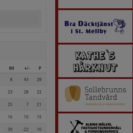
IM
+/-
P
8
43
28
23
28
22
25
7
21
16
10
15
39
-22
10