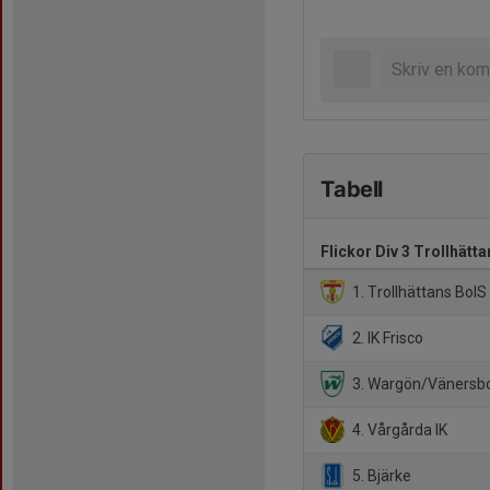
Tabell
Flickor Div 3 Trollhätta
1. Trollhättans BoIS
2. IK Frisco
3. Wargön/Vänersb
4. Vårgårda IK
5. Bjärke