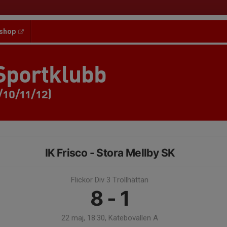
shop
Sportklubb
/10/11/12)
IK Frisco - Stora Mellby SK
Flickor Div 3 Trollhättan
8 - 1
22 maj, 18:30, Katebovallen A