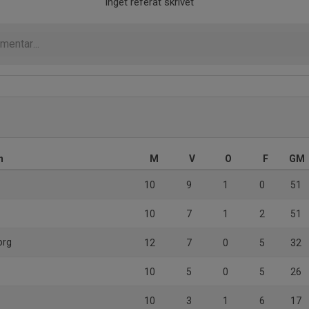
Inget referat skrivet
n
M
V
O
F
GM
10
9
1
0
51
10
7
1
2
51
org
12
7
0
5
32
10
5
0
5
26
10
3
1
6
17