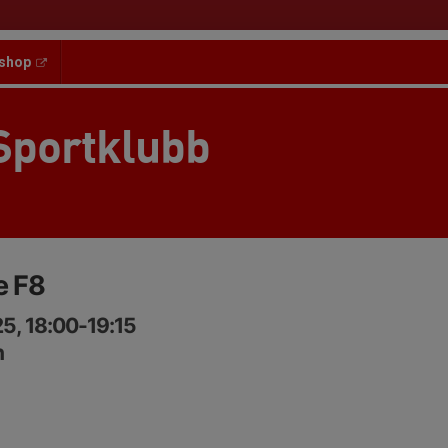
shop
Sportklubb
e F8
5, 18:00-19:15
n