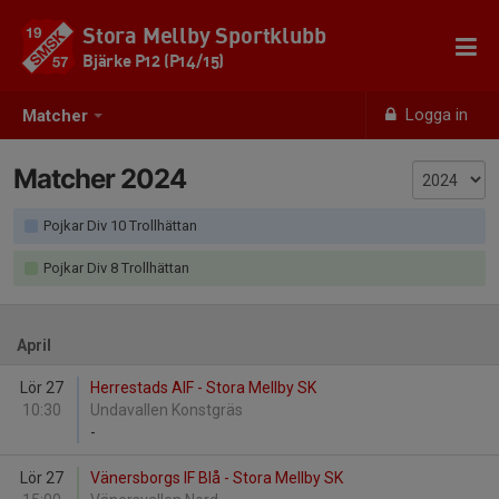
Stora Mellby Sportklubb
Bjärke P12 (P14/15)
Logga in
Matcher
Matcher 2024
Pojkar Div 10 Trollhättan
Pojkar Div 8 Trollhättan
April
Lör 27
Herrestads AIF - Stora Mellby SK
10:30
Undavallen Konstgräs
-
Lör 27
Vänersborgs IF Blå - Stora Mellby SK