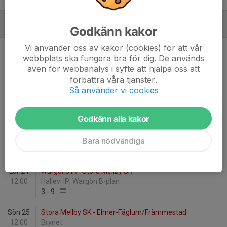
2
-
4
Godkänn kakor
Augusti
Vi använder oss av kakor (cookies) för att vår
Lör 17
Skoftebyns IF Vit - Stora Mellby SK
webbplats ska fungera bra för dig. De används
11:00
Almagärdet
även för webbanalys i syfte att hjälpa oss att
6
-
1
förbättra våra tjänster.
Så använder vi cookies
Sön 18
IFK Trollhättan - Stora Mellby SK
14:00
Kamratgårdens IP C-plan
-
Godkänn alla kakor
Ons 21
Stora Mellby SK - Vänersborgs FK Svart
Bara nödvändiga
18:30
Brynet Skogen
12
-
1
Lör 24
Wargöns IK - Stora Mellby SK
12:00
Hallevi IP, Wargön B-plan
3
-
9
Sön 25
Stora Mellby SK - Elmer-Fåglum/Främmestad
12:00
Brynet