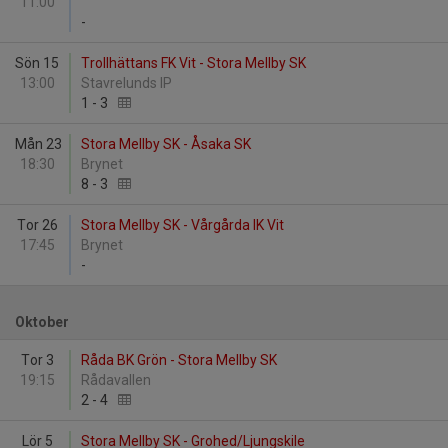
11:00
-
Sön 15
Trollhättans FK Vit - Stora Mellby SK
13:00
Stavrelunds IP
1
-
3
Mån 23
Stora Mellby SK - Åsaka SK
18:30
Brynet
8
-
3
Tor 26
Stora Mellby SK - Vårgårda IK Vit
17:45
Brynet
-
Oktober
Tor 3
Råda BK Grön - Stora Mellby SK
19:15
Rådavallen
2
-
4
Lör 5
Stora Mellby SK - Grohed/Ljungskile