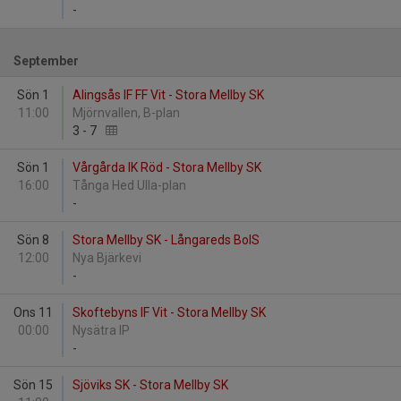
-
September
Sön 1
Alingsås IF FF Vit - Stora Mellby SK
11:00
Mjörnvallen, B-plan
3
-
7
Sön 1
Vårgårda IK Röd - Stora Mellby SK
16:00
Tånga Hed Ulla-plan
-
Sön 8
Stora Mellby SK - Långareds BoIS
12:00
Nya Bjärkevi
-
Ons 11
Skoftebyns IF Vit - Stora Mellby SK
00:00
Nysätra IP
-
Sön 15
Sjöviks SK - Stora Mellby SK