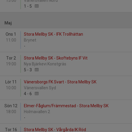
15:00
Vänersvallen Nord
1
-
5
Maj
Ons 1
Stora Mellby SK - IFK Trollhättan
11:00
Brynet
-
Tor 2
Stora Mellby SK - Skoftebyns IF Vit
19:00
Nya Bjärkevi Konstgräs
5
-
3
Lör 11
Vänersborgs FK Svart - Stora Mellby SK
10:00
Vänersvallen Syd
4
-
6
Sön 12
Elmer-Fåglum/Främmestad - Stora Mellby SK
18:00
Holmavallen 2
-
Tor 16
Stora Mellby SK - Vårgårda IK Röd