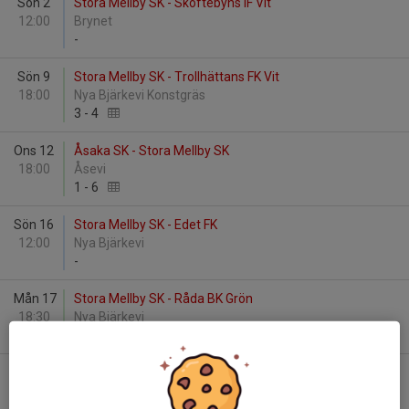
Sön 2
Stora Mellby SK - Skoftebyns IF Vit
12:00
Brynet
-
Sön 9
Stora Mellby SK - Trollhättans FK Vit
18:00
Nya Bjärkevi Konstgräs
3
-
4
Ons 12
Åsaka SK - Stora Mellby SK
18:00
Åsevi
1
-
6
Sön 16
Stora Mellby SK - Edet FK
12:00
Nya Bjärkevi
-
Mån 17
Stora Mellby SK - Råda BK Grön
18:30
Nya Bjärkevi
1
-
6
Tis 25
Stora Mellby SK - Vänersborgs IF Blå
19:00
Nya Bjärkevi