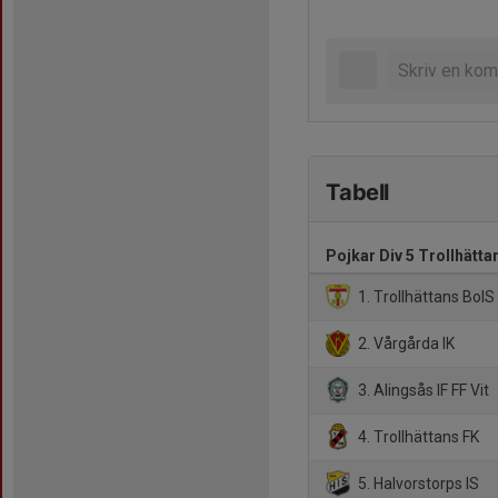
Tabell
Pojkar Div 5 Trollhätta
1. Trollhättans BoIS
2. Vårgårda IK
3. Alingsås IF FF Vit
4. Trollhättans FK
5. Halvorstorps IS