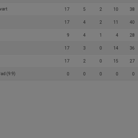
vart
17
5
2
10
38
17
4
2
11
40
9
4
1
4
28
17
3
0
14
36
K
17
2
0
15
27
ad (9:9)
0
0
0
0
0