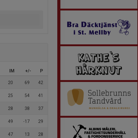
IM
+/-
P
20
69
42
25
54
41
28
38
37
49
-17
29
47
13
28