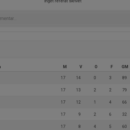
Inget referat skrivet
n
M
V
O
F
GM
17
14
0
3
89
17
13
2
2
79
17
12
1
4
66
17
9
2
6
32
17
8
4
5
60