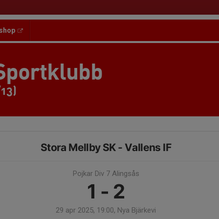
shop
Sportklubb
/13)
Stora Mellby SK - Vallens IF
Pojkar Div 7 Alingsås
1 - 2
29 apr 2025, 19:00, Nya Bjärkevi