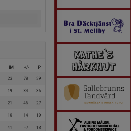
IM
+/-
P
23
78
39
19
34
36
21
46
27
18
14
18
41
-7
18