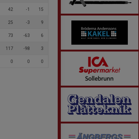
42
-1
15
25
-3
9
73
-63
6
117
-98
3
0
0
0