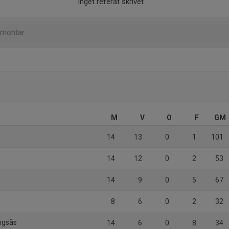
Inget referat skrivet
M
V
O
F
GM
14
13
0
1
101
14
12
0
2
53
14
9
0
5
67
8
6
0
2
32
ingsås
14
6
0
8
34