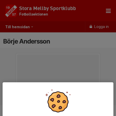
Stora Mellby Sportklubb
Fotbollsektionen
Logga in
Till hemsidan
Börje Andersson
Titel
Ledamot