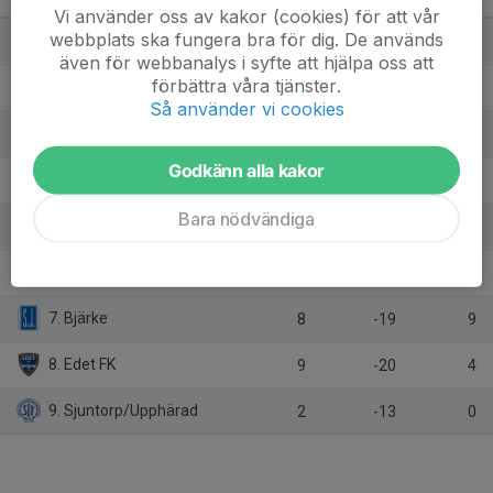
Pojkar Div 7 Vänersborg
M
+/-
P
Vi använder oss av kakor (cookies) för att vår
webbplats ska fungera bra för dig. De används
1. Säven/Hol
8
16
21
även för webbanalys i syfte att hjälpa oss att
förbättra våra tjänster.
2. Trollhättans FK
8
11
16
Så använder vi cookies
3. Vallens IF
8
4
15
Godkänn alla kakor
4. Vänersborgs FK
9
5
10
Bara nödvändiga
5. Wargöns IK
8
-6
10
6. Vänersborgs IF
4
22
9
7. Bjärke
8
-19
9
8. Edet FK
9
-20
4
9. Sjuntorp/Upphärad
2
-13
0