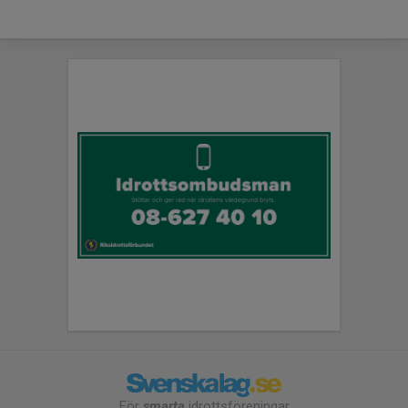
För
smarta
idrottsföreningar