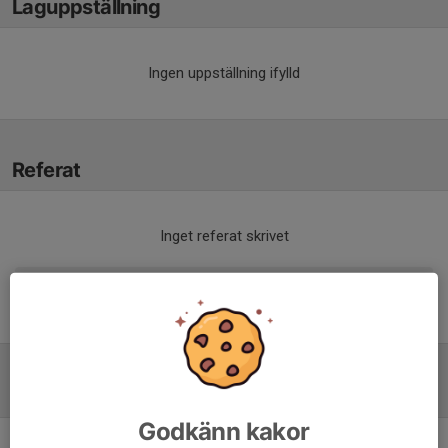
Laguppställning
Ingen uppställning ifylld
Referat
Inget referat skrivet
Tabell
Godkänn kakor