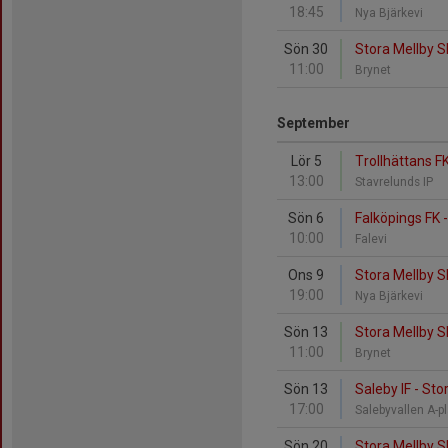
18:45
Nya Bjärkevi
Sön 30
Stora Mellby S
11:00
Brynet
September
Lör 5
Trollhättans F
13:00
Stavrelunds IP
Sön 6
Falköpings FK 
10:00
Falevi
Ons 9
Stora Mellby S
19:00
Nya Bjärkevi
Sön 13
Stora Mellby S
11:00
Brynet
Sön 13
Saleby IF - Sto
17:00
Salebyvallen A-p
Sön 20
Stora Mellby S