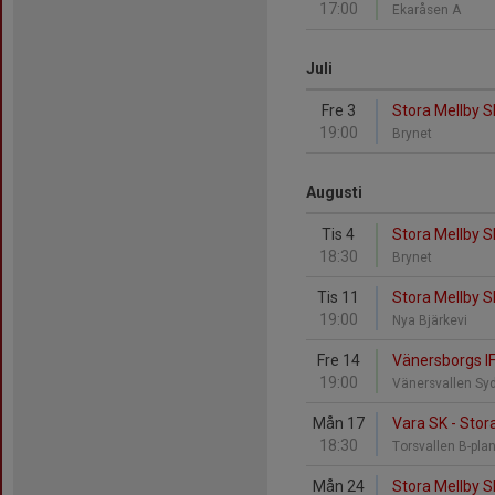
17:00
Ekaråsen A
Juli
Fre 3
Stora Mellby 
19:00
Brynet
Augusti
Tis 4
Stora Mellby SK
18:30
Brynet
Tis 11
Stora Mellby 
19:00
Nya Bjärkevi
Fre 14
Vänersborgs IF
19:00
Vänersvallen Sy
Mån 17
Vara SK - Stor
18:30
Torsvallen B-pla
Mån 24
Stora Mellby SK