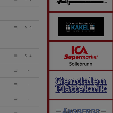
9
-
0
5
-
4
-
-
-