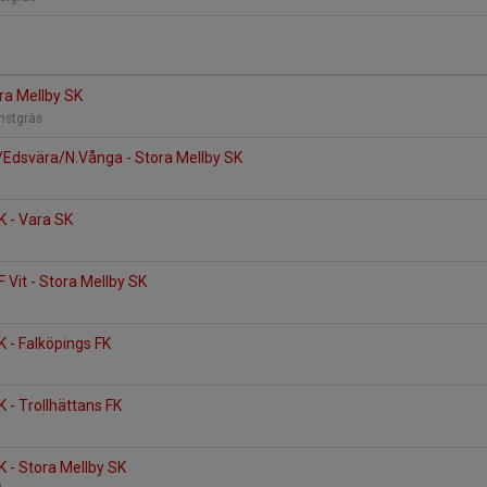
ora Mellby SK
onstgräs
dsvära/N.Vånga - Stora Mellby SK
K - Vara SK
F Vit - Stora Mellby SK
K - Falköpings FK
K - Trollhättans FK
 - Stora Mellby SK