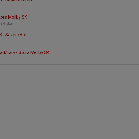
tora Mellby SK
ön B-plan
K - Säven/Hol
d/Larv - Stora Mellby SK