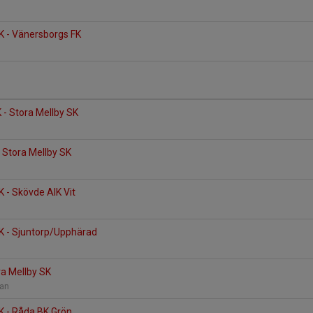
K - Vänersborgs FK
K - Stora Mellby SK
- Stora Mellby SK
K - Skövde AIK Vit
K - Sjuntorp/Upphärad
ra Mellby SK
lan
K - Råda BK Grön