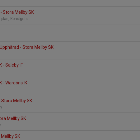
d
 - Stora Mellby SK
C-plan, Konstgräs
Upphärad - Stora Mellby SK
 - Saleby IF
K - Wargöns IK
 Stora Mellby SK
an
ora Mellby SK
an
a Mellby SK