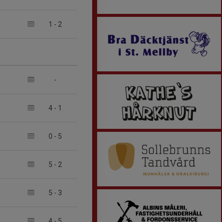
1
-
2
-
4
-
1
0
-
5
5
-
2
5
-
3
4
-
5