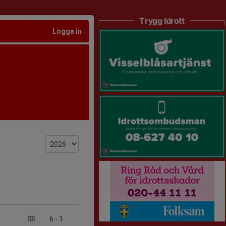
Trygg Idrott
Logga in
6
-
1