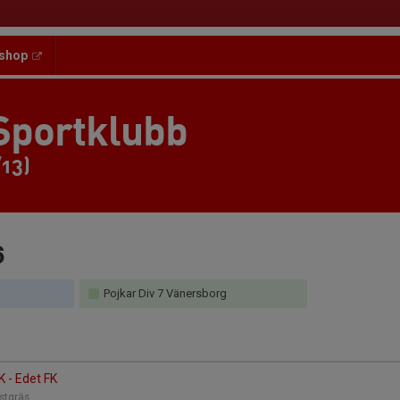
shop
Sportklubb
/13)
6
Pojkar Div 7 Vänersborg
K - Edet FK
nstgräs