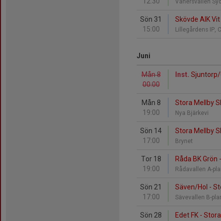
12:30
Vänersvallen Sy
Sön 31
Skövde AIK Vit
15:00
Lillegårdens IP, 
Juni
Mån 8
Inst.
Sjuntorp/
00:00
Mån 8
Stora Mellby SK
19:00
Nya Bjärkevi
Sön 14
Stora Mellby S
17:00
Brynet
Tor 18
Råda BK Grön -
19:00
Rådavallen A-pl
Sön 21
Säven/Hol - St
17:00
Sävevallen B-pl
Sön 28
Edet FK - Stor