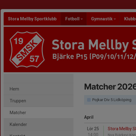
Stora Mellby Sportklubb
Fotboll
Gymnastik
Klubb
Stora Mellby 
Bjärke P15 (P09/10/11/12
Matcher 202
Hem
Pojkar Div 5 Lidköping
Truppen
Matcher
April
Kalender
Lör 25
Stora Mellby S
14:00
Nya Bjärkevi Ko