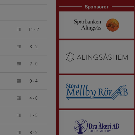
Sponsorer
11
-
2
3
-
2
7
-
0
0
-
4
4
-
0
1
-
5
8
-
2