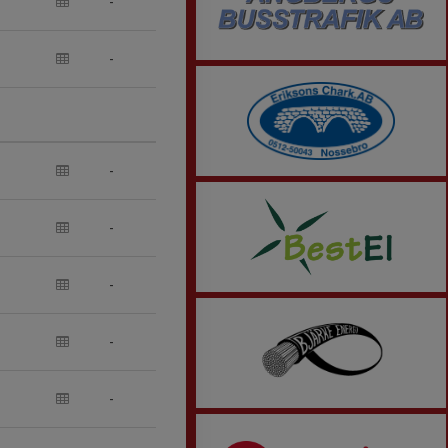
-
-
-
-
-
-
-