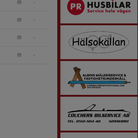
-
-
-
-