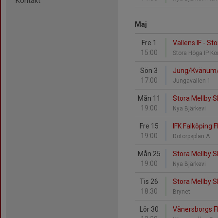
Kontakt
Maj
Fre 1
Vallens IF - St
15:00
Stora Höga IP K
Sön 3
Jung/Kvänum/E
17:00
Jungavallen 1
Mån 11
Stora Mellby S
19:00
Nya Bjärkevi
Fre 15
IFK Falköping F
19:00
Dotorpsplan A
Mån 25
Stora Mellby S
19:00
Nya Bjärkevi
Tis 26
Stora Mellby S
18:30
Brynet
Lör 30
Vänersborgs FK