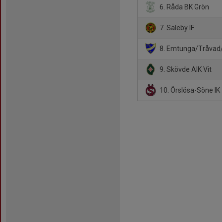
6. Råda BK Grön
7. Saleby IF
8. Emtunga/Tråvad
9. Skövde AIK Vit
10. Örslösa-Söne IK