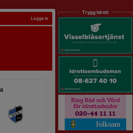
Trygg Idrott
Logga in
a