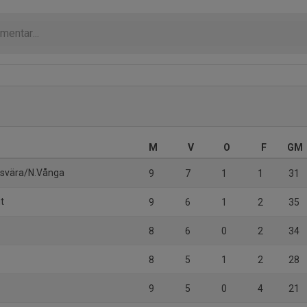
M
V
O
F
GM
svära/N.Vånga
9
7
1
1
31
it
9
6
1
2
35
8
6
0
2
34
8
5
1
2
28
9
5
0
4
21