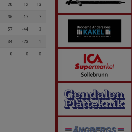
20
12
13
35
-17
7
57
-44
3
34
-23
1
0
0
0