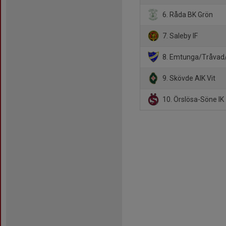
6. Råda BK Grön
7. Saleby IF
8. Emtunga/Tråvad
9. Skövde AIK Vit
10. Örslösa-Söne IK