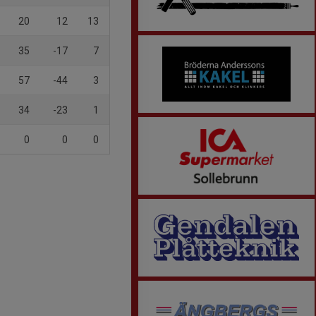
20
12
13
35
-17
7
57
-44
3
34
-23
1
0
0
0