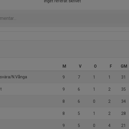
Inget referat skrivet
M
V
O
F
GM
svära/N.Vånga
9
7
1
1
31
it
9
6
1
2
35
8
6
0
2
34
8
5
1
2
28
9
5
0
4
21