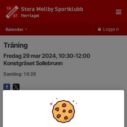
Stora Mellby Sportklubb
Herrlaget
Logga in
Kalender
Träning
Fredag 29 mar 2024, 10:30-12:00
Konstgräset Sollebrunn
Samling: 10:20