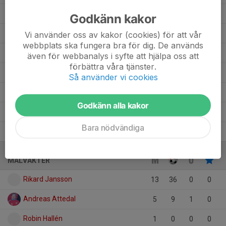
Louai Shamashan
4
0
0
0
0
Godkänn kakor
Johannes Hedén
9
0
0
0
0
Vi använder oss av kakor (cookies) för att vår
webbplats ska fungera bra för dig. De används
Gustav Johansson
2
0
0
0
0
även för webbanalys i syfte att hjälpa oss att
förbättra våra tjänster.
Emil Agardsson
12
0
0
0
0
Så använder vi cookies
Andreas Lindstrand
7
0
0
0
0
Godkänn alla kakor
Albin Påfvelsson
11
0
0
0
0
Bara nödvändiga
Albin Hjalmarsson Praag
7
0
0
0
0
MÅLVAKTER
Rikard Jansson
13
36
0
0
Andreas Attedal
5
9
1
0
Robin Hallén
1
0
0
0