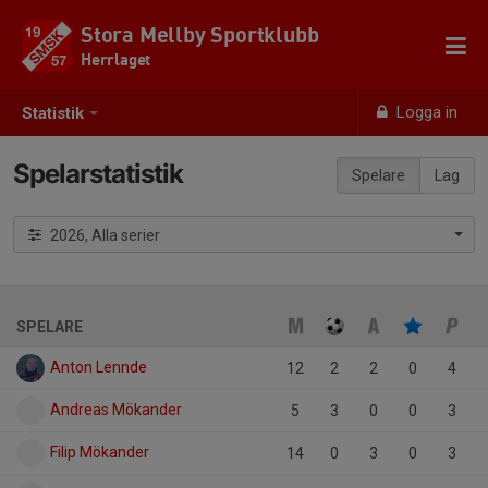
Stora Mellby Sportklubb
Herrlaget
Logga in
Statistik
Spelarstatistik
Spelare
Lag
2026, Alla serier
SPELARE
Anton Lennde
12
2
2
0
4
Andreas Mökander
5
3
0
0
3
Filip Mökander
14
0
3
0
3