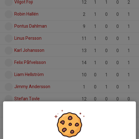
Vilgot Foji
12
1
1
0
2
Robin Hallén
2
1
0
0
1
Pontus Dahlman
9
1
0
0
1
Linus Persson
11
1
0
0
1
Karl Johansson
13
1
0
0
1
Felix Påfvelsson
14
1
0
0
1
Liam Hellström
10
0
1
0
1
Jimmy Andersson
1
0
1
0
1
Stefan Tovle
12
0
0
0
0
Simon Ahlin
12
0
0
0
0
Sid Qvist
12
0
0
0
0
Markus Henriksson
5
0
0
0
0