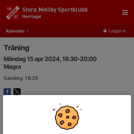
Stora Mellby Sportklubb
Herrlaget
Logga in
Kalender
Träning
Måndag 15 apr 2024, 18:30-20:00
Magra
Samling: 18:20