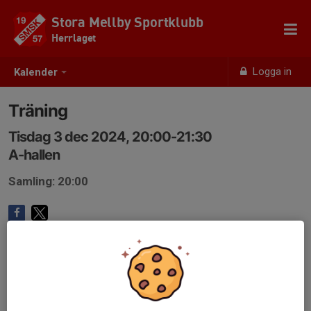
Stora Mellby Sportklubb
Herrlaget
Logga in
Kalender
Träning
Tisdag 3 dec 2024, 20:00-21:30
A-hallen
Samling: 20:00