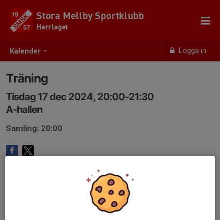
Stora Mellby Sportklubb
Herrlaget
Logga in
Kalender
Träning
Tisdag 17 dec 2024, 20:00-21:30
A-hallen
Samling: 20:00