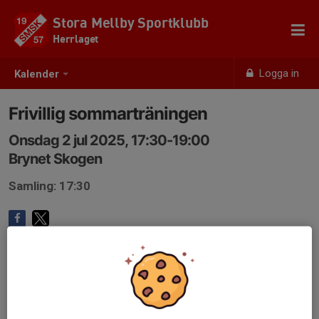
Stora Mellby Sportklubb
Herrlaget
Logga in
Kalender
Frivillig sommarträningen
Onsdag 2 jul 2025, 17:30-19:00
Brynet Skogen
Samling: 17:30