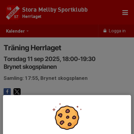
Stora Mellby Sportklubb
Herrlaget
Logga in
Kalender
Träning Herrlaget
Torsdag 11 sep 2025, 18:00-19:30
Brynet skogsplanen
Samling: 17:55, Brynet skogsplanen