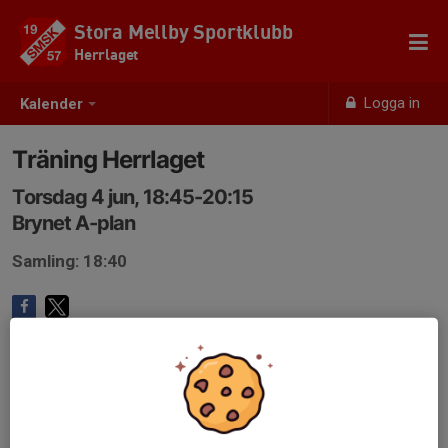
Stora Mellby Sportklubb
Herrlaget
Logga in
Kalender
Träning Herrlaget
Torsdag 4 jun, 18:45-20:15
Brynet A-plan
Samling: 18:40