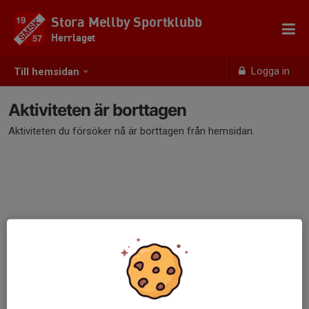
Stora Mellby Sportklubb
Herrlaget
Logga in
Till hemsidan
Aktiviteten är borttagen
Aktiviteten du försöker nå är borttagen från hemsidan.