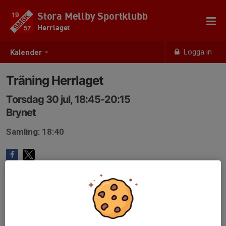
Stora Mellby Sportklubb
Herrlaget
Logga in
Kalender
Träning Herrlaget
Torsdag 30 jul, 18:45-20:15
Brynet
Samling: 18:40