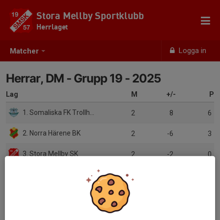
Stora Mellby Sportklubb
Herrlaget
Logga in
Matcher
Herrar, DM - Grupp 19 - 2025
Lag
M
+/-
P
1. Somaliska FK Trollhättan
2
8
6
2. Norra Härene BK
2
-6
3
3. Stora Mellby SK
2
-2
0
4. Trollhättans FF
0
0
0