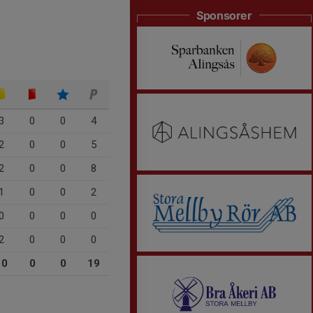
Sponsorer
3
0
0
4
2
0
0
5
2
0
0
8
1
0
0
2
0
0
0
0
2
0
0
0
10
0
0
19