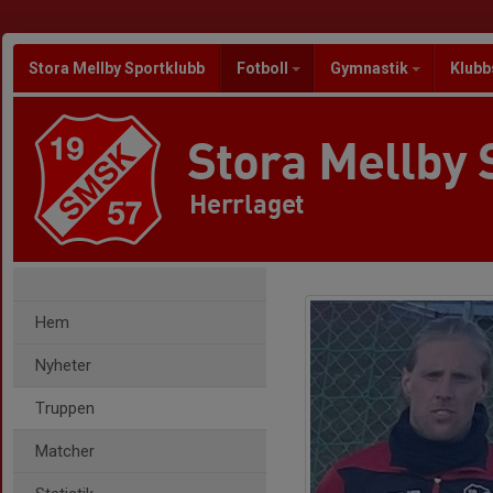
Stora Mellby Sportklubb
Fotboll
Gymnastik
Klubb
Stora Mellby 
Herrlaget
Hem
Nyheter
Truppen
Matcher