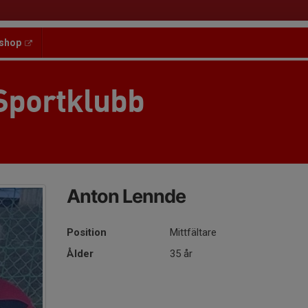
shop
Sportklubb
Anton Lennde
Position
Mittfältare
Ålder
35 år