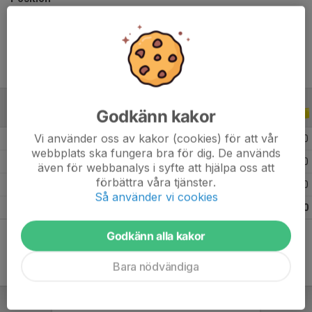
Ålder
34 år
Godkänn kakor
ALLA SERIER
ALLA ÅR
Vi använder oss av kakor (cookies) för att vår
2026
8
0
0
0
webbplats ska fungera bra för dig. De används
2025
2
1
1
0
även för webbanalys i syfte att hjälpa oss att
förbättra våra tjänster.
2024
5
0
1
0
Så använder vi cookies
Totalt
15
1
2
0
Godkänn alla kakor
Bara nödvändiga