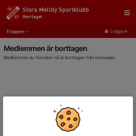
Stora Mellby Sportklubb
Herrlaget
Logga in
Truppen
Medlemmen är borttagen
Medlemmen du försöker nå är borttagen från hemsidan.