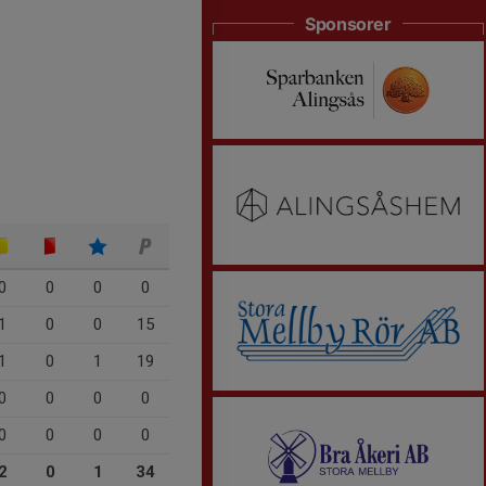
Sponsorer
0
0
0
0
1
0
0
15
1
0
1
19
0
0
0
0
0
0
0
0
2
0
1
34