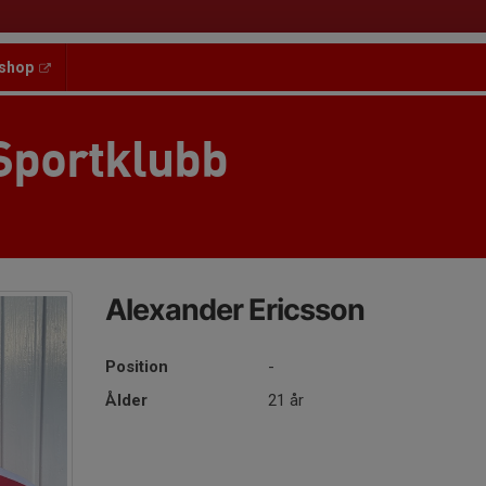
shop
Sportklubb
Alexander Ericsson
Position
-
Ålder
21 år