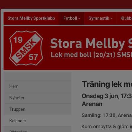
Stora Mellby Sportklubb
Fotboll
Gymnastik
Klubb
Stora Mellby 
Lek med boll (20/21) SMS
Träning lek m
Hem
Onsdag 3 jun, 17:
Nyheter
Arenan
Truppen
Samling: 17:30, Aren
Kalender
Kom ombytta & glöm int