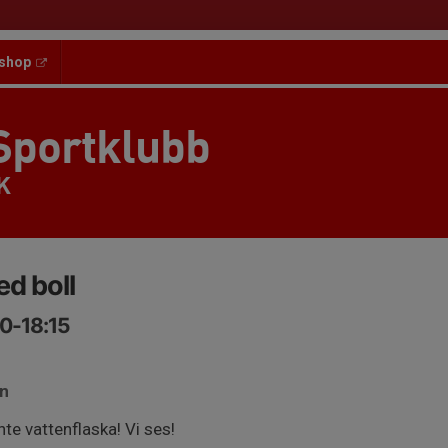
shop
Sportklubb
K
ed boll
30-18:15
an
e vattenflaska! Vi ses!