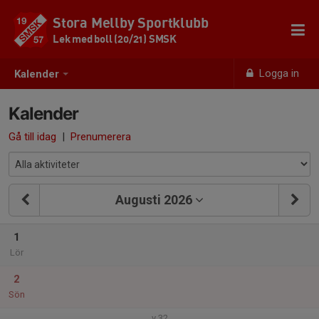
Stora Mellby Sportklubb
Lek med boll (20/21) SMSK
Logga in
Kalender
Kalender
Gå till idag
|
Prenumerera
Augusti 2026
1
Lör
2
Sön
v.32