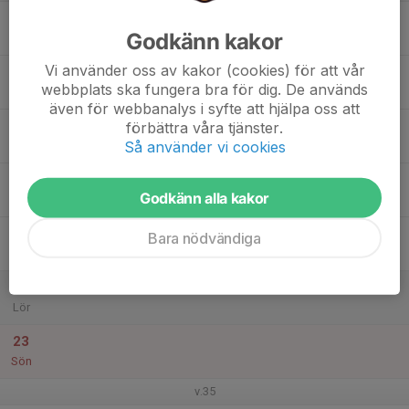
17
Godkänn kakor
Mån
Vi använder oss av kakor (cookies) för att vår
18
webbplats ska fungera bra för dig. De används
Tis
även för webbanalys i syfte att hjälpa oss att
19
17:30
Lek med boll
förbättra våra tjänster.
18:15
Så använder vi cookies
Ons
Arenan
20
Godkänn alla kakor
Tor
21
Bara nödvändiga
Fre
22
Lör
23
Sön
v.35