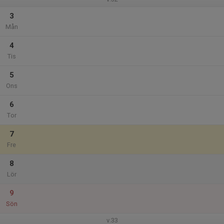
3
Mån
4
Tis
5
Ons
6
Tor
7
Fre
8
Lör
9
Sön
v.33