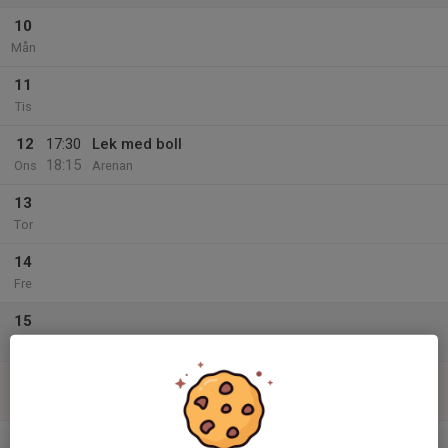
10
Mån
11
Tis
12
17:30
Lek med boll
18:15
Ons
Arenan
13
Tor
14
Fre
15
Lör
16
Sön
v.34