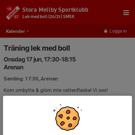
Stora Mellby Sportklubb
Lek med boll (20/21) SMSK
Logga in
Kalender
Träning lek med boll
Onsdag 17 jun, 17:30-18:15
Arenan
Samling: 17:30, Arenan
Kom ombytta & glöm inte vattenflaska! Vi ses!