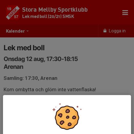
Stora Mellby Sportklubb
Lek med boll (20/21) SMSK
Logga in
Kalender
Lek med boll
Onsdag 12 aug, 17:30-18:15
Arenan
Samling: 17:30, Arenan
Kom ombytta och glöm inte vattenflaska!
Anmälan är öppen för lagets medlemmar.
Logga in här