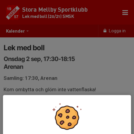
Stora Mellby Sportklubb
Lek med boll (20/21) SMSK
Logga in
Kalender
Lek med boll
Onsdag 2 sep, 17:30-18:15
Arenan
Samling: 17:30, Arenan
Kom ombytta och glöm inte vattenflaska!
Anmälan är öppen för lagets medlemmar.
Logga in här