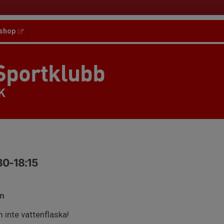
shop
Sportklubb
K
30-18:15
an
inte vattenflaska!