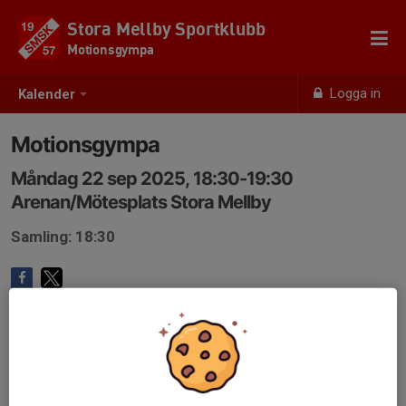
Stora Mellby Sportklubb
Motionsgympa
Logga in
Kalender
Motionsgympa
Måndag 22 sep 2025, 18:30-19:30
Arenan/Mötesplats Stora Mellby
Samling: 18:30