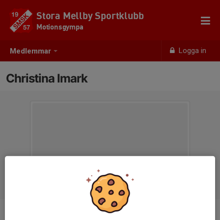
Stora Mellby Sportklubb
Motionsgympa
Logga in
Medlemmar
Christina Imark
Ålder
73 år