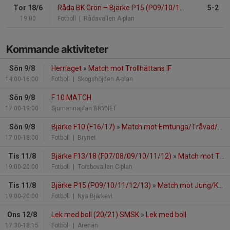
Tor 18/6
Råda BK Grön
–
Bjärke P15 (P09/10/11/12/13)
5-2
19:00
Fotboll
| Rådavallen A-plan
Kommande aktiviteter
Sön 9/8
Herrlaget
»
Match mot Trollhättans IF
14:00-16:00
Fotboll
| Skogshöjden A-plan
Sön 9/8
F 10 MATCH
17:00-19:00
Sjumannaplan BRYNET
Sön 9/8
Bjärke F10 (F16/17)
»
Match mot Emtunga/Tråvad/Larv
17:00-18:00
Fotboll
| Brynet
Tis 11/8
Bjärke F13/18 (F07/08/09/10/11/12)
»
Match mot Trollhättans BoIS
19:00-20:00
Fotboll
| Torsbovallen C-plan
Tis 11/8
Bjärke P15 (P09/10/11/12/13)
»
Match mot Jung/Kvänum/Edsvära/N.Vånga
19:00-20:00
Fotboll
| Nya Bjärkevi
Ons 12/8
Lek med boll (20/21) SMSK
»
Lek med boll
17:30-18:15
Fotboll
| Arenan