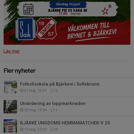
Läs mer
Fler nyheter
Fotbollsskola på Bjärkevi i Sollebrunn
21 maj, 12:31
0
Utvärdering av loppmarknaden
20 maj, 15:54
1
BJÄRKE UNGDOMS HEMMAMATCHER V 20
13 maj, 17:57
0