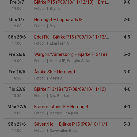
Fre 3/7
Bjärke P15 (P09/10/11/12/13)
–
Emtunga/Tråvad/Larv
9-0
19:00
Fotboll
| Brynet
Ons 1/7
Herrlaget
–
Upphärads IS
2-0
19:00
Fotboll
| Brynet
Sön 28/6
Edet FK
–
Bjärke P15 (P09/10/11/12/13)
4-5
17:00
Fotboll
| Ekaråsen A
Fre 26/6
Wargön/Vänersborg
–
Bjärke F13/18 (F07/08/09/10/11/12)
5-2
19:00
Fotboll
| Hallevi IP, Wargön A-plan
Fre 26/6
Åsaka SK
–
Herrlaget
3-0
18:30
Fotboll
| Åsevi A
Tis 23/6
Bjärke F13/18 (F07/08/09/10/11/12)
–
Essungaallia
4-0
18:30
Fotboll
| Nya Bjärkevi
Mån 22/6
Främmestads IK
–
Herrlaget
4-1
19:00
Fotboll
| Bergevi IP A-plan
Sön 21/6
Säven/Hol
–
Bjärke P15 (P09/10/11/12/13)
5-3
17:00
Fotboll
| Sävevallen B-plan