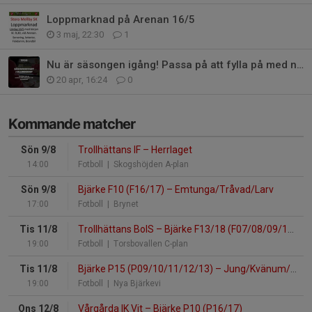
Loppmarknad på Arenan 16/5
3 maj, 22:30
1
Nu är säsongen igång! Passa på att fylla på med nya kläder!
20 apr, 16:24
0
Kommande matcher
Sön 9/8
Trollhättans IF
–
Herrlaget
14:00
Fotboll
| Skogshöjden A-plan
Sön 9/8
Bjärke F10 (F16/17)
–
Emtunga/Tråvad/Larv
17:00
Fotboll
| Brynet
Tis 11/8
Trollhättans BoIS
–
Bjärke F13/18 (F07/08/09/10/11/12)
19:00
Fotboll
| Torsbovallen C-plan
Tis 11/8
Bjärke P15 (P09/10/11/12/13)
–
Jung/Kvänum/Edsvära/N.Vånga
19:00
Fotboll
| Nya Bjärkevi
Ons 12/8
Vårgårda IK Vit
–
Bjärke P10 (P16/17)