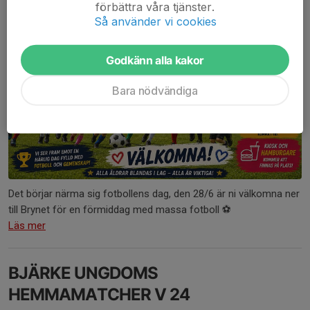
förbättra våra tjänster.
Så använder vi cookies
Godkänn alla kakor
Bara nödvändiga
Det börjar närma sig fotbollens dag, den 28/6 är ni välkomna ner
till Brynet för en förmiddag med massa fotboll ⚽️
Läs mer
BJÄRKE UNGDOMS
HEMMAMATCHER V 24