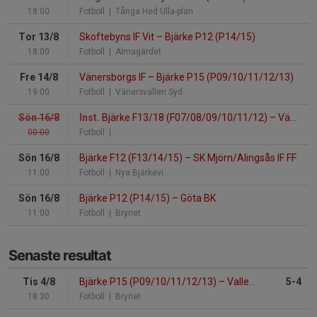
18:00
Fotboll
| Tånga Hed Ulla-plan
Tor 13/8
Skoftebyns IF Vit
–
Bjärke P12 (P14/15)
18:00
Fotboll
| Almagärdet
Fre 14/8
Vänersborgs IF
–
Bjärke P15 (P09/10/11/12/13)
19:00
Fotboll
| Vänersvallen Syd
Sön 16/8
Inst.
Bjärke F13/18 (F07/08/09/10/11/12)
–
Vänersborgs IF Röd
00:00
Fotboll
|
Sön 16/8
Bjärke F12 (F13/14/15)
–
SK Mjörn/Alingsås IF FF
11:00
Fotboll
| Nya Bjärkevi
Sön 16/8
Bjärke P12 (P14/15)
–
Göta BK
11:00
Fotboll
| Brynet
Senaste resultat
Tis 4/8
Bjärke P15 (P09/10/11/12/13)
–
Vallens IF
5-4
18:30
Fotboll
| Brynet