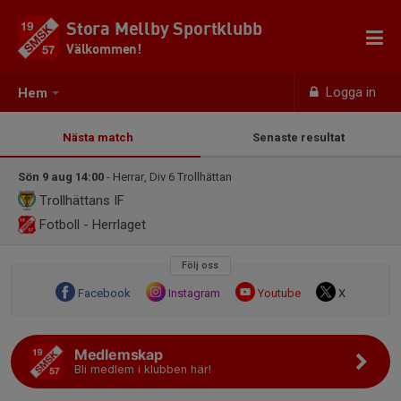
Stora Mellby Sportklubb
Välkommen!
Logga in
Hem
Nästa match
Senaste resultat
Sön 9 aug 14:00
- Herrar, Div 6 Trollhättan
Trollhättans IF
Fotboll - Herrlaget
Följ oss
Facebook
Instagram
Youtube
X
Medlemskap
Bli medlem i klubben här!