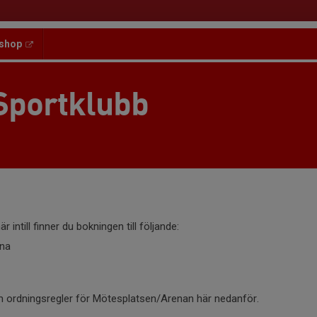
shop
Sportklubb
r intill finner du bokningen till följande:
ena
 ordningsregler för Mötesplatsen/Arenan här nedanför.