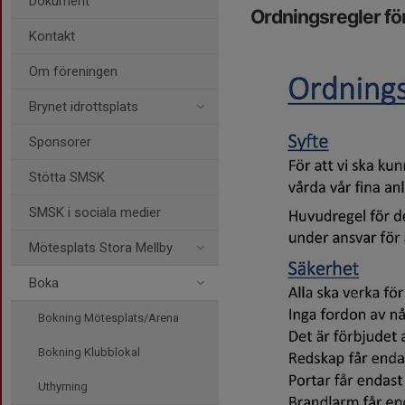
Dokument
Ordningsregler fö
Kontakt
Om föreningen
Brynet idrottsplats
Sponsorer
Stötta SMSK
SMSK i sociala medier
Mötesplats Stora Mellby
Boka
Bokning Mötesplats/Arena
Bokning Klubblokal
Uthyrning