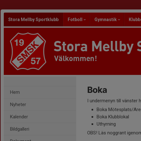
Stora Mellby Sportklubb
Fotboll
Gymnastik
Klubb
Stora Mellby 
Välkommen!
Boka
Hem
I undermenyn till vänster hä
Nyheter
Boka Mötesplats/Ar
Kalender
Boka Klubblokal
Uthyrning
Bildgalleri
OBS! Läs noggrant igenom