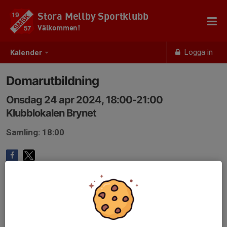
Stora Mellby Sportklubb
Välkommen!
Logga in
Kalender
Domarutbildning
Onsdag 24 apr 2024, 18:00-21:00
Klubblokalen Brynet
Samling: 18:00