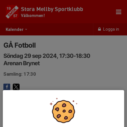
Stora Mellby Sportklubb
Välkommen!
Logga in
Kalender
GÅ Fotboll
Söndag 29 sep 2024, 17:30-18:30
Arenan Brynet
Samling: 17:30