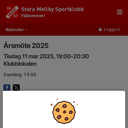
Stora Mellby Sportklubb
Välkommen!
Logga in
Kalender
Årsmöte 2025
Tisdag 11 mar 2025, 19:00-20:30
Klubblokalen
Samling: 19:00