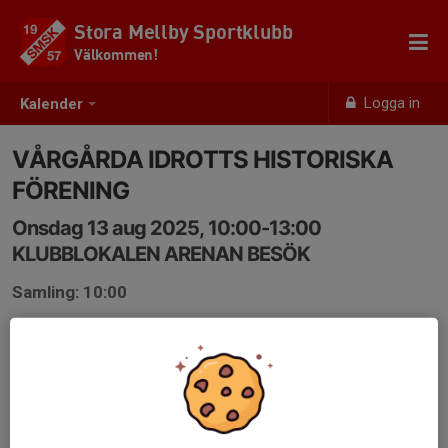
Stora Mellby Sportklubb
Välkommen!
Logga in
Kalender
VÅRGÅRDA IDROTTS HISTORISKA
FÖRENING
Onsdag 13 aug 2025, 10:00-13:00
KLUBBLOKALEN ARENAN BESÖK
Samling: 10:00