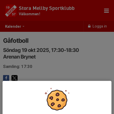
Stora Mellby Sportklubb
Välkommen!
Logga in
Kalender
Gåfotboll
Söndag 19 okt 2025, 17:30-18:30
Arenan Brynet
Samling: 17:30