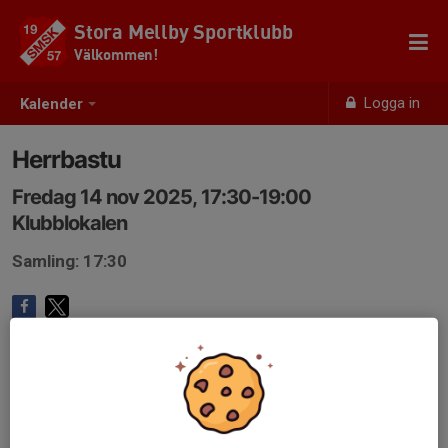
Stora Mellby Sportklubb
Välkommen!
Logga in
Kalender
Herrbastu
Fredag 14 nov 2025, 17:30-19:00
Klubblokalen
Samling: 17:30