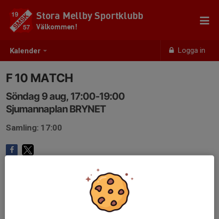
Stora Mellby Sportklubb
Välkommen!
Logga in
Kalender
F 10 MATCH
Söndag 9 aug, 17:00-19:00
Sjumannaplan BRYNET
Samling: 17:00
Anmälan är öppen för föreningens alla medlemmar.
Logga in
här