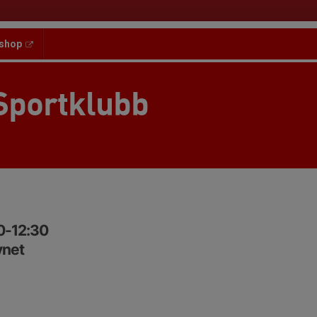
shop
Sportklubb
00-12:30
ynet