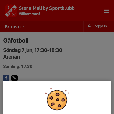
Stora Mellby Sportklubb
Välkommen!
Logga in
Kalender
Gåfotboll
Söndag 7 jun, 17:30-18:30
Arenan
Samling: 17:30