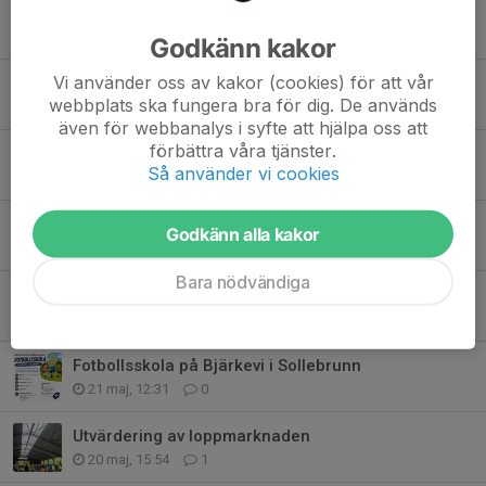
Fotbollens dag!
28 jun, 13:38
0
Godkänn kakor
Vi använder oss av kakor (cookies) för att vår
Match inställd
webbplats ska fungera bra för dig. De används
25 jun, 18:00
0
även för webbanalys i syfte att hjälpa oss att
förbättra våra tjänster.
Midsommarfirande på Brynet
Så använder vi cookies
20 jun, 13:55
0
Fotbollens dag!
Godkänn alla kakor
9 jun, 09:32
0
Bara nödvändiga
BJÄRKE UNGDOMS HEMMAMATCHER V 24
8 jun, 19:40
0
Fotbollsskola på Bjärkevi i Sollebrunn
21 maj, 12:31
0
Utvärdering av loppmarknaden
20 maj, 15:54
1