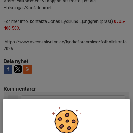
Varmt välkommen! Vi hoppas att träffa just dig.
Hälsningar/Konfateamet.
För mer info, kontakta Jonas Lycklund Ljunggren (präst)
0705-
400 503
.
https://www.svenskakyrkan.se/bjarkeforsamling/fotbollskonfa-
2026
Dela nyhet
Kommentarer
Tidigare nyheter