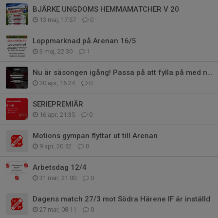
BJÄRKE UNGDOMS HEMMAMATCHER V 20
13 maj, 17:57
0
Loppmarknad på Arenan 16/5
3 maj, 22:30
1
Nu är säsongen igång! Passa på att fylla på med nya kläder!
20 apr, 16:24
0
SERIEPREMIÄR
16 apr, 21:35
0
Motions gympan flyttar ut till Arenan
9 apr, 20:52
0
Arbetsdag 12/4
31 mar, 21:00
0
Dagens match 27/3 mot Södra Härene IF är inställd
27 mar, 08:11
0